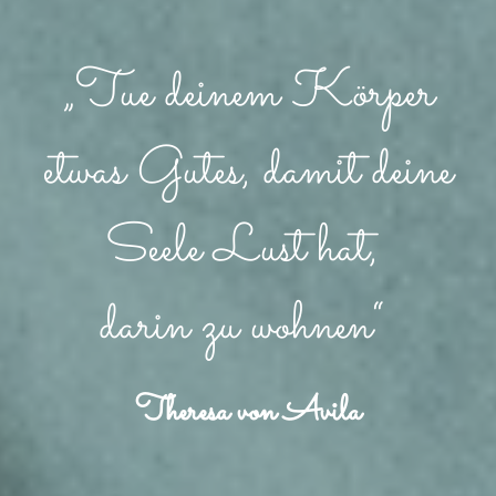
„Tue deinem Körper
etwas Gutes, damit deine
Seele Lust hat,
darin zu wohnen“
Theresa von Avila